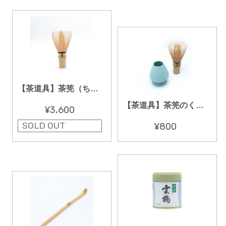
【茶道具】茶筅（ちゃせん）「数穂」日本製
【茶道具】茶筅のくせなおし
¥3,600
SOLD OUT
¥800