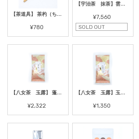
【宇治茶 抹茶】雲鶴（うんかく）４０ｇ
【茶道具】 茶杓（ちゃしゃく）
¥7,560
SOLD OUT
¥780
【八女茶 玉露】 蓬莱 １００ｇ
【八女茶 玉露】玉露 粉茶 １００ｇ
¥2,322
¥1,350