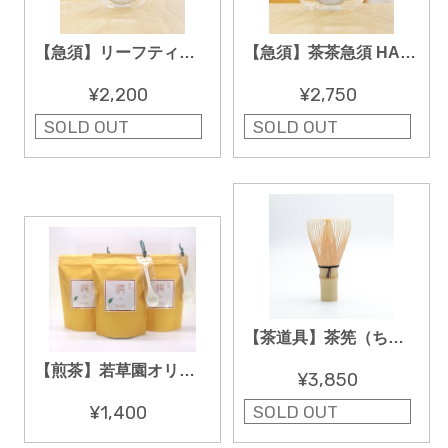
【急須】リーフティーポット クリア HARIO 450ml
【急須】茶茶急須 HARIO 450ml
¥2,200
¥2,750
SOLD OUT
SOLD OUT
【茶道具】茶筅（ちゃせん）「80本立」日本製
【煎茶】若草園オリジナル「潤ふ -uruu-」300g
¥3,850
SOLD OUT
¥1,400