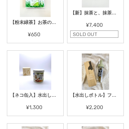
【新】抹茶と、抹茶をさらに美味しく点てるセット
【粉末緑茶】お茶の恵みまるごと 0.6ｇ×２０本
¥7,400
SOLD OUT
¥650
【ネコ缶入】水出し冷煎茶さやかティーバッグ 10個
【水出しボトル】フィルターインボトル 750ml スモーキーグリーン
¥1,300
¥2,200