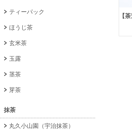
ティーパック
ほうじ茶
玄米茶
玉露
茎茶
芽茶
抹茶
丸久小山園（宇治抹茶）