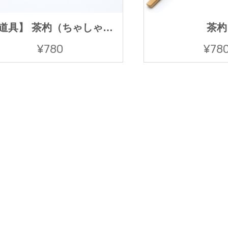
【茶道具】 茶杓（ちゃしゃく）
茶杓
¥780
¥78