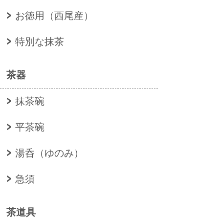
お徳用（西尾産）
特別な抹茶
茶器
抹茶碗
平茶碗
湯呑（ゆのみ）
急須
茶道具