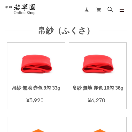
帛紗（ふくさ）
帛紗 無地 赤色 9匁 33g
帛紗 無地 赤色 10匁 36g
¥5,920
¥6,270