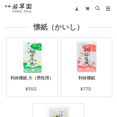
懐紙（かいし）
利休懐紙 大（男性用）
利休懐紙
¥950
¥770