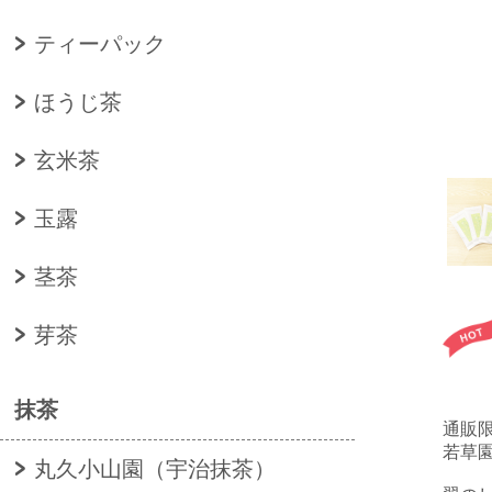
ティーパック
ほうじ茶
玄米茶
玉露
茎茶
芽茶
抹茶
通販
若草
丸久小山園（宇治抹茶）