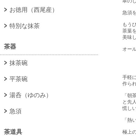
翠の
お徳用（西尾産）
急須
もう
特別な抹茶
茶葉
美味
茶器
オー
抹茶碗
手軽
平茶碗
作ら
湯呑（ゆのみ）
「朝
と先
慌し
急須
「熱
茶道具
極上