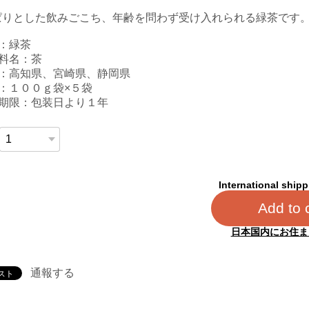
ぱりとした飲みごこち、年齢を問わず受け入れられる緑茶です
称：緑茶
材料名：茶
地：高知県、宮崎県、静岡県
：１００ｇ袋×５袋
味期限：包装日より１年
International shipp
Add to 
日本国内にお住ま
通報する