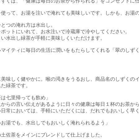
しずくは、「健康は毎日のお茶から作られる」をコンセプトに
を使って、お湯を注いで淹れても美味しいです。しかも、お湯
ひとつの淹れ方は水出し。
をポットにいれて、お水注いで冷蔵庫で冷やしてください。
しい水出し緑茶が手軽に美味しくいただけます。
ルマイティに毎日の生活に潤いをもたらしてくれる「翠のしず
に美味しく健やかに。喉の渇きをうるおし、商品名のしずくの
れた緑茶です。
茶は七里帰っても飲め」
人からの言い伝えがあるように日々の健康は毎日１杯のお茶か
い日常においては、手軽にいただくには、だれでもおいしく早
いお湯でも、水出しでもおいしく淹れられるよう」
の土佐茶をメインにブレンドして仕上げました。