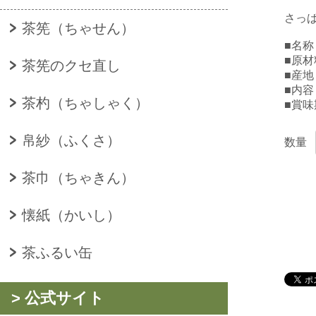
さっ
茶筅（ちゃせん）
■名
■原
茶筅のクセ直し
■産
■内容
茶杓（ちゃしゃく）
■賞
帛紗（ふくさ）
数量
茶巾（ちゃきん）
懐紙（かいし）
茶ふるい缶
> 公式サイト