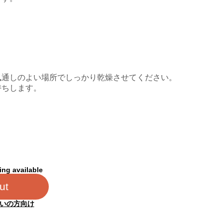
風通しのよい場所でしっかり乾燥させてください。
持ちします。
ing available
ut
いの方向け