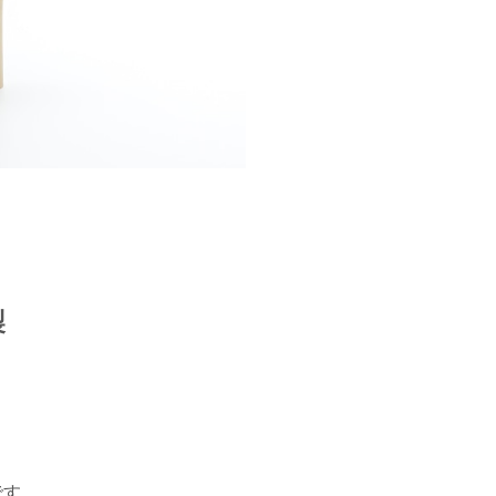
製
です。