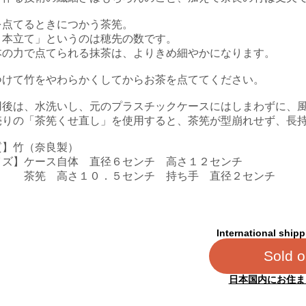
を点てるときにつかう茶筅。
０本立て」というのは穂先の数です。
本の力で点てられる抹茶は、よりきめ細やかになります。
つけて竹をやわらかくしてからお茶を点ててください。
用後は、水洗いし、元のプラスチックケースにはしまわずに、
売りの「茶筅くせ直し」を使用すると、茶筅が型崩れせず、長
質】竹（奈良製）
イズ】ケース自体 直径６センチ 高さ１２センチ
 高さ１０．５センチ 持ち手 直径２センチ
International shipp
Sold o
日本国内にお住ま