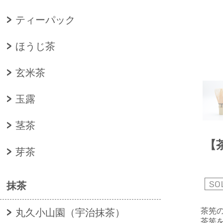
ティーパック
ほうじ茶
玄米茶
玉露
茎茶
【
芽茶
SO
抹茶
茶筅
丸久小山園（宇治抹茶）
茶筅