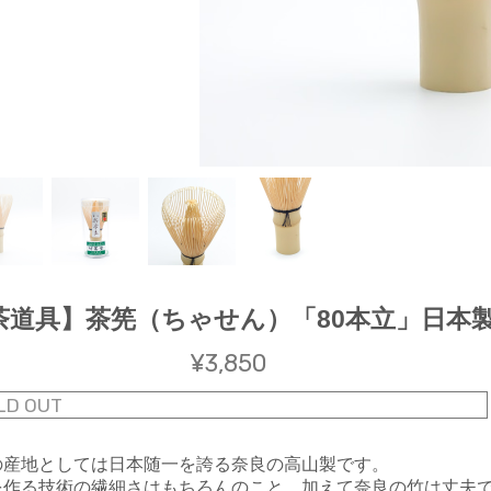
茶道具】茶筅（ちゃせん）「80本立」日本
¥3,850
LD OUT
の産地としては日本随一を誇る奈良の高山製です。
を作る技術の繊細さはもちろんのこと、加えて奈良の竹は丈夫