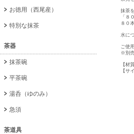
お徳用（西尾産）
抹茶
「８
８０
特別な抹茶
水に
茶器
ご使
※別
抹茶碗
【材
【サ
平茶碗
茶筅
湯呑（ゆのみ）
急須
茶道具